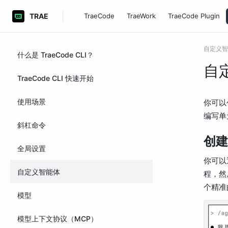
TRAE
TraeCode
TraeWork
TraeCode Plugin
自定义智
什么是 TraeCode CLI？
自
TraeCode CLI 快速开始
使用场景
你可以
编写单
斜杠命令
创建
全局设置
你可以通
自定义智能体
程，然后
个精准
模型
模型上下文协议（MCP）