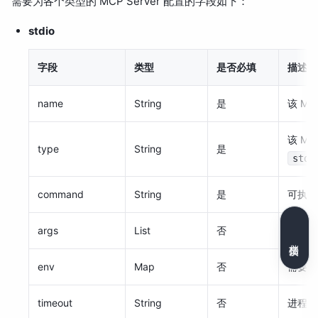
需要为各个类型的 MCP Server 配置的字段如下：
stdio
字段
类型
是否必填
描述
name
String
是
该 MC
该 MC
type
String
是
stdi
command
String
是
可执行
args
List
否
传递给
文档反馈
env
Map
否
需要注
timeout
String
否
进程启