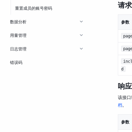
请求
重置成员的账号密码
数据分析
参数
用量管理
pag
日志管理
pag
inc
错误码
d
响应
该接口
档
。
参数