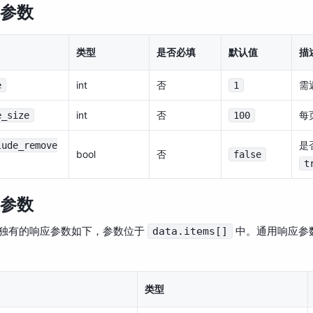
参数
类型
是否必填
默认值
描
int
否
需
e
1
int
否
每
e_size
100
是
lude_remove
bool
否
false
t
参数
独有的响应参数如下，参数位于
中。通用响应参
data.items[]
类型