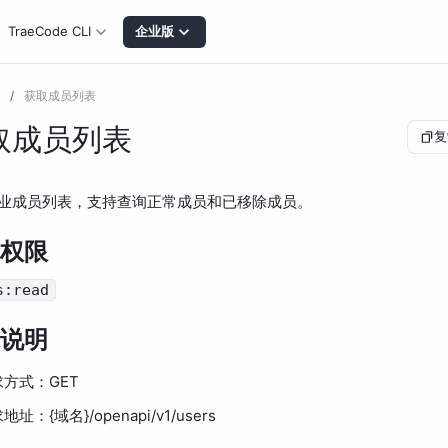
TraeCode CLI
企业版
/
获取成员列表
取成员列表
复
业成员列表，支持查询正常成员和已移除成员。
权限
s:read
说明
求方式：GET
地址：{域名}/openapi/v1/users