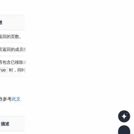
述
返回的页数。
页返回的成员数量，最多 500 条。
否包含已移除成员。默认仅返回正常成员；设置为
时，同时返回正常成员和已移除成员。
rue
数参考
此文
描述