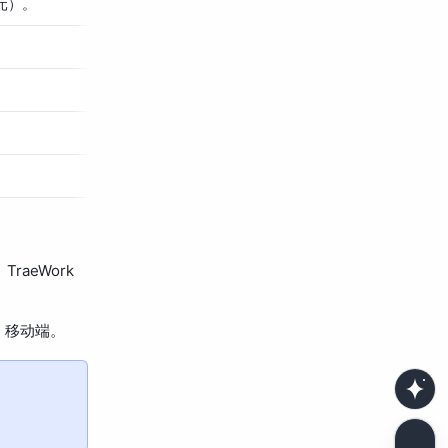
（元）。
raeWork
E 移动端。