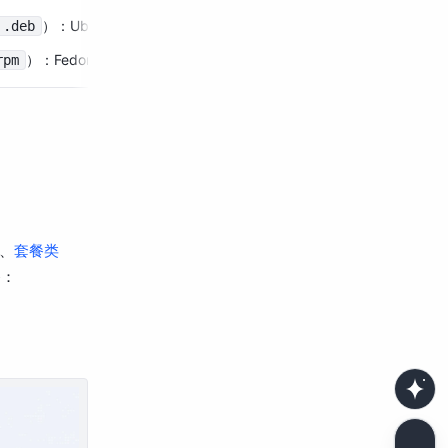
）：Ubuntu 20.04、Debian 11
.deb
）：Fedora 42、RHEL 9.x
rpm
、
套餐类
餐：