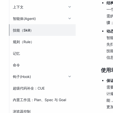
结
上下文
一
需
智能体(Agent)
骤
技能（Skill）
动
智
规则（Rule）
先
技
记忆
信
命令
使用
钩子(Hook)
保
需
超级代码补全：CUE
计
内置工作流：Plan、Spec 与 Goal
能
更
浏览器控制