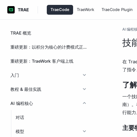
TRAE
TraeCode
TraeWork
TraeCode Plugin
AI 编程
TRAE 概览
技能
重磅更新：以积分为核心的计费模式正式上线
重磅更新：TraeWork 客户端上线
在 Tr
了指令
入门
了解
教程 & 最佳实践
一个技
AI 编程核心
南）。
行能力
对话
主要
模型